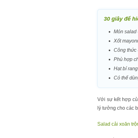
30 giây để h
Món salad 
Xốt mayonn
Công thức 
Phù hợp ch
Hạt bí rang
Có thể dùn
Với sự kết hợp củ
lý tưởng cho các 
Salad cải xoăn trộ