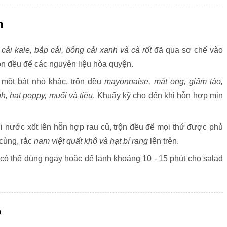
n
o
cải kale, bắp cải, bông cải xanh và cà rốt
đã qua sơ chế vào
rộn đều để các nguyên liệu hòa quyện.
một bát nhỏ khác, trộn đều
mayonnaise, mật ong, giấm táo,
h, hạt poppy, muối và tiêu
. Khuấy kỹ cho đến khi hỗn hợp mịn
 nước xốt lên hỗn hợp rau củ, trộn đều để mọi thứ được phủ
 cùng, rắc
nam việt quất khô và hạt bí rang
lên trên.
có thể dùng ngay hoặc để lạnh khoảng 10 - 15 phút cho salad
ỏ