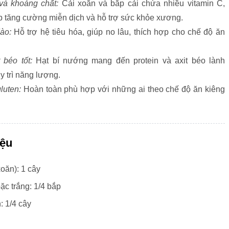
và khoáng chất:
Cải xoăn và bắp cải chứa nhiều vitamin C,
úp tăng cường miễn dịch và hỗ trợ sức khỏe xương.
ào:
Hỗ trợ hệ tiêu hóa, giúp no lâu, thích hợp cho chế độ ăn
 béo tốt:
Hạt bí nướng mang đến protein và axit béo lành
y trì năng lượng.
luten:
Hoàn toàn phù hợp với những ai theo chế độ ăn kiêng
iệu
xoăn): 1 cây
ặc trắng: 1/4 bắp
: 1/4 cây