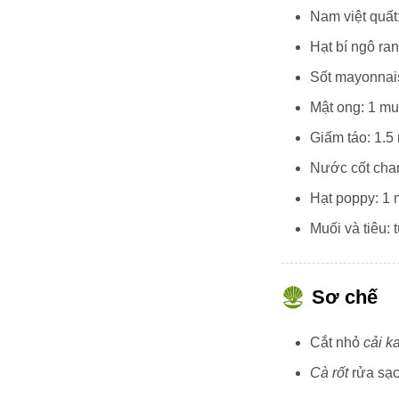
Nam việt quất
Hạt bí ngô ra
Sốt mayonnai
Mật ong: 1 m
Giấm táo: 1.
Nước cốt cha
Hạt poppy: 1
Muối và tiêu: 
Sơ chế
Cắt nhỏ
cải k
Cà rốt
rửa sạch