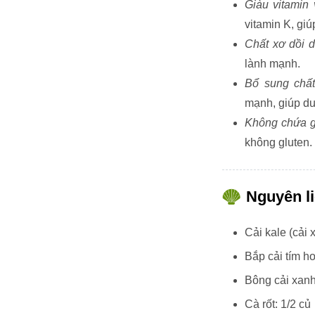
Giàu vitamin 
vitamin K, gi
Chất xơ dồi d
lành mạnh.
Bổ sung chất
mạnh, giúp du
Không chứa g
không gluten.
Nguyên l
Cải kale (cải 
Bắp cải tím ho
Bông cải xanh
Cà rốt: 1/2 củ