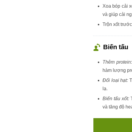
Xoa bóp cải x
và giúp cải n
Trộn xốt trướ
Biến tấu
Thêm protein:
hàm lượng pro
Đổi loại hạt:
T
lạ.
Biến tấu xốt:
T
và tăng độ hea