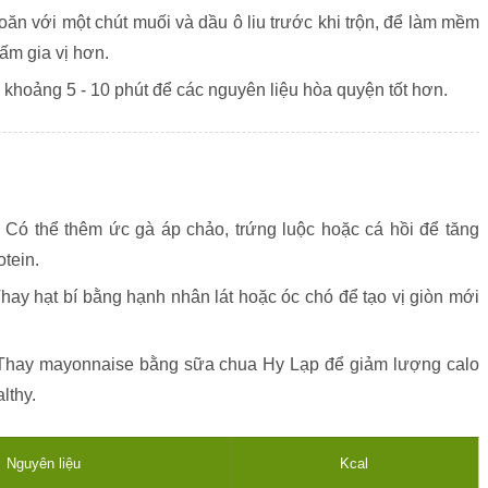
oăn với một chút muối và dầu ô liu trước khi trộn, để làm mềm
gấm gia vị hơn.
c khoảng 5 - 10 phút để các nguyên liệu hòa quyện tốt hơn.
Có thể thêm ức gà áp chảo, trứng luộc hoặc cá hồi để tăng
tein.
hay hạt bí bằng hạnh nhân lát hoặc óc chó để tạo vị giòn mới
hay mayonnaise bằng sữa chua Hy Lạp để giảm lượng calo
lthy.
Nguyên liệu
Kcal