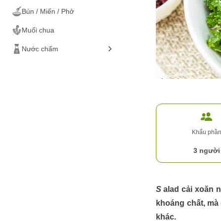
Bún / Miến / Phở
Các loại rau
Thịt vịt
Muối chua
Ốc
Nước chấm
Ếch
Cá
Hải sản
Tôm
Đồ chiên / nướng
Mực / Bạch tuộc
Đồ luộc
Gỏi / salad
Khẩu phầ
Ăn vặt
3 người
Đồ cuốn
Salad cải xoăn 
khoáng chất, mà 
khác.