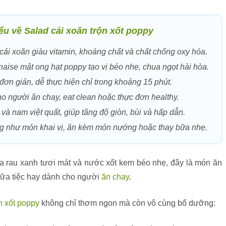
iểu về Salad cải xoăn trộn xốt poppy
cải xoăn giàu vitamin, khoáng chất và chất chống oxy hóa.
aise mật ong hạt poppy tạo vị béo nhẹ, chua ngọt hài hòa.
đơn giản, dễ thực hiện chỉ trong khoảng 15 phút.
o người ăn chay, eat clean hoặc thực đơn healthy.
 và nam việt quất, giúp tăng độ giòn, bùi và hấp dẫn.
g như món khai vị, ăn kèm món nướng hoặc thay bữa nhẹ.
a rau xanh tươi mát và nước xốt kem béo nhẹ, đây là món ăn
bữa tiệc hay dành cho người
ăn chay
.
n xốt poppy
không chỉ thơm ngon mà còn vô cùng bổ dưỡng: