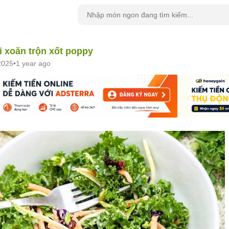
i xoăn trộn xốt poppy
2025
•
1 year ago