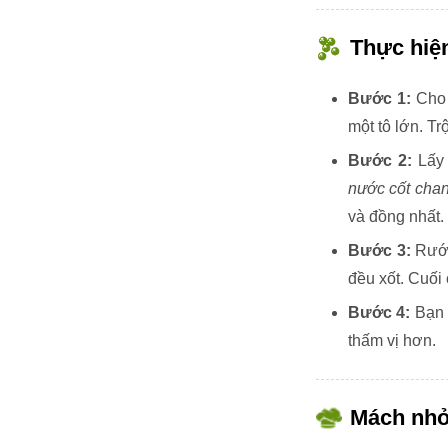
Thực hiệ
Bước 1:
Ch
một tô lớn. T
Bước 2:
Lấy 
nước cốt chan
và đồng nhất.
Bước 3:
Rưới
đều xốt. Cuối
Bước 4:
Bạn 
thấm vị hơn.
Mách nh