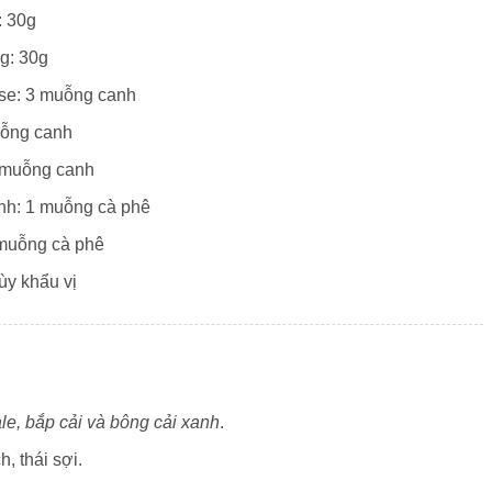
: 30g
ng: 30g
se: 3 muỗng canh
uỗng canh
5 muỗng canh
nh: 1 muỗng cà phê
 muỗng cà phê
tùy khẩu vị
ale, bắp cải và bông cải xanh
.
, thái sợi.