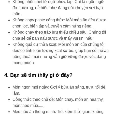
Không nhồi nhét từ ngữ phức tạp: Chỉ là ngôn ngữ
đời thường, dễ hiểu như đang nói chuyện với bạn
thân.
Không copy paste công thức: Mỗi món ăn đều được
chọn lọc, biên tập và truyền cảm hứng riêng.
Không chạy theo trào lưu thiếu chiều sâu: Chúng tôi
chia sẻ để bạn nấu được và thấy vui khi nấu.
Không quá dư thừa kcal: Mỗi món ăn của chúng tôi
đều có tính toán lượng kcal sơ bộ, giúp bạn có thể ăn
uống thoải mái nhưng vẫn giữ vững được vóc dáng
mong muốn.
4. Bạn sẽ tìm thấy gì ở đây?
Món ngon mỗi ngày: Gợi ý bữa ăn sáng, trưa, tối dễ
làm.
Công thức theo chủ đề: Món chay, món ăn healthy,
món theo mùa,....
Mẹo nấu ăn thông minh: Tiết kiệm thời gian, không