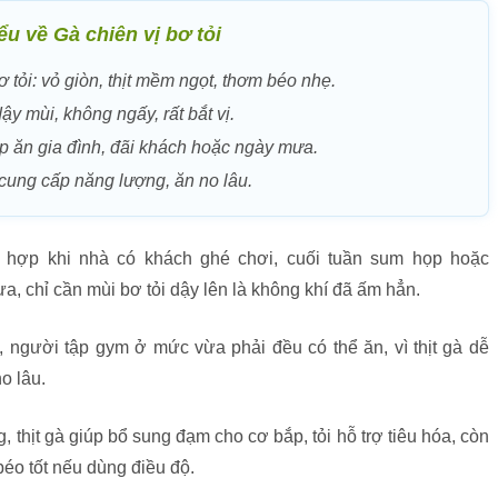
ểu về Gà chiên vị bơ tỏi
 tỏi: vỏ giòn, thịt mềm ngọt, thơm béo nhẹ.
dậy mùi, không ngấy, rất bắt vị.
p ăn gia đình, đãi khách hoặc ngày mưa.
cung cấp năng lượng, ăn no lâu.
 hợp khi nhà có khách ghé chơi, cuối tuần sum họp hoặc
, chỉ cần mùi bơ tỏi dậy lên là không khí đã ấm hẳn.
, người tập gym ở mức vừa phải đều có thể ăn, vì thịt gà dễ
o lâu.
 thịt gà giúp bổ sung đạm cho cơ bắp, tỏi hỗ trợ tiêu hóa, còn
éo tốt nếu dùng điều độ.