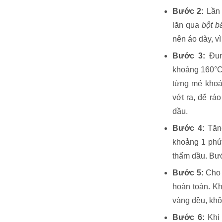
Bước 2:
Lần 
lăn qua
bột b
nên áo dày, vì
Bước 3:
Đu
khoảng 160°C 
từng mẻ khoản
vớt ra, để rá
dầu.
Bước 4:
Tăng
khoảng 1 phút
thấm dầu. Bước
Bước 5:
Cho 
hoàn toàn. K
vàng đều, khô
Bước 6:
Kh