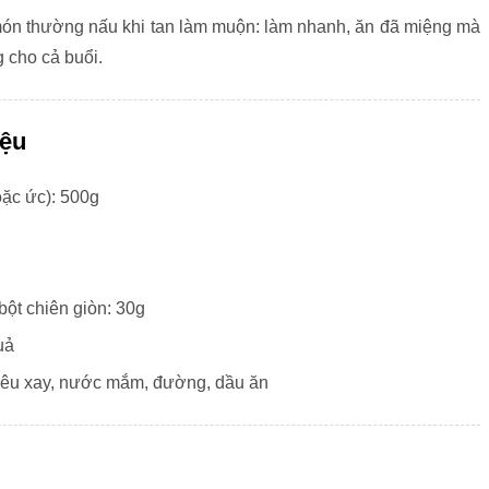
món thường nấu khi tan làm muộn: làm nhanh, ăn đã miệng mà
 cho cả buổi.
iệu
oặc ức): 500g
bột chiên giòn: 30g
uả
 tiêu xay, nước mắm, đường, dầu ăn