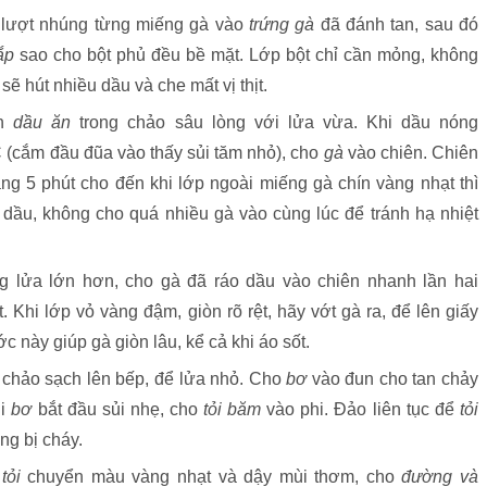
lượt nhúng từng miếng gà vào
trứng gà
đã đánh tan, sau đó
ắp
sao cho bột phủ đều bề mặt. Lớp bột chỉ cần mỏng, không
 sẽ hút nhiều dầu và che mất vị thịt.
n
dầu ăn
trong chảo sâu lòng với lửa vừa. Khi dầu nóng
(cắm đầu đũa vào thấy sủi tăm nhỏ), cho
gà
vào chiên. Chiên
g 5 phút cho đến khi lớp ngoài miếng gà chín vàng nhạt thì
o dầu, không cho quá nhiều gà vào cùng lúc để tránh hạ nhiệt
 lửa lớn hơn, cho gà đã ráo dầu vào chiên nhanh lần hai
. Khi lớp vỏ vàng đậm, giòn rõ rệt, hãy vớt gà ra, để lên giấy
 này giúp gà giòn lâu, kể cả khi áo sốt.
chảo sạch lên bếp, để lửa nhỏ. Cho
bơ
vào đun cho tan chảy
hi
bơ
bắt đầu sủi nhẹ, cho
tỏi băm
vào phi. Đảo liên tục để
tỏi
ng bị cháy.
i
tỏi
chuyển màu vàng nhạt và dậy mùi thơm, cho
đường và