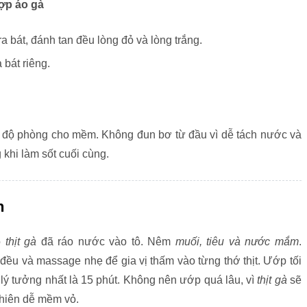
ợp áo gà
ra bát, đánh tan đều lòng đỏ và lòng trắng.
 bát riêng.
 độ phòng cho mềm. Không đun bơ từ đầu vì dễ tách nước và
 khi làm sốt cuối cùng.
n
o
thịt gà
đã ráo nước vào tô. Nêm
muối, tiêu và nước mắm
.
 đều và massage nhẹ để gia vị thấm vào từng thớ thịt. Ướp tối
, lý tưởng nhất là 15 phút. Không nên ướp quá lâu, vì
thịt gà
sẽ
chiên dễ mềm vỏ.