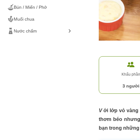
Bún / Miến / Phở
Các loại rau
Thịt vịt
Muối chua
Ốc
Nước chấm
Ếch
Cá
Hải sản
Tôm
Đồ chiên / nướng
Mực / Bạch tuộc
Đồ luộc
Khẩu phầ
Gỏi / salad
3 người
Ăn vặt
Đồ cuốn
Với lớp vỏ vàng giòn, bên trong thịt mềm và ngọt tự nhiên, phủ sốt bơ tỏi
thơm béo nhưng
bạn trong những