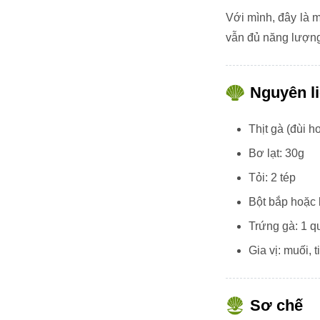
Với mình, đây là 
vẫn đủ năng lượng
Nguyên l
Thịt gà (đùi h
Bơ lạt: 30g
Tỏi: 2 tép
Bột bắp hoặc 
Trứng gà: 1 q
Gia vị: muối,
Sơ chế