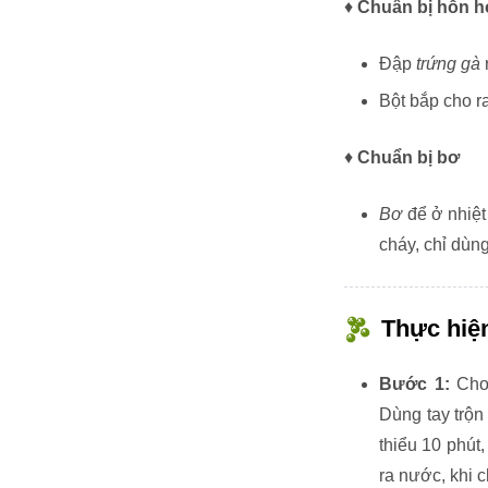
♦
Chuẩn bị hỗn h
Đập
trứng gà
Bột bắp cho ra
♦
Chuẩn bị bơ
Bơ
để ở nhiệt
cháy, chỉ dùng
Thực hiệ
Bước 1:
Ch
Dùng tay trộn
thiểu 10 phút
ra nước, khi 