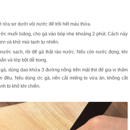
 rửa sơ dưới vòi nước để trôi hết máu thừa.
ước muối loãng, cho gà vào bóp nhẹ khoảng 2 phút. Cách này
hơn và khử mùi tanh tự nhiên.
nước sạch, rồi để gà thật ráo nước. Nếu còn nước đọng, khi
bắn và lớp bột dễ bong.
gà, dùng dao khứa 3 đường nông trên mặt thịt để gia vị thấm
ín đều. Nếu dùng ức gà, nên cắt miếng to vừa ăn, không cắt
nh bị khô khi chiên.