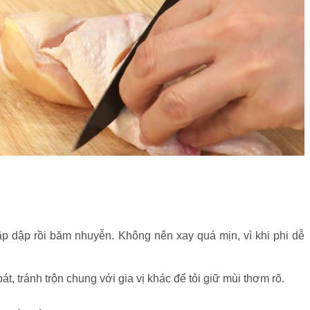
p dập rồi băm nhuyễn. Không nên xay quá mịn, vì khi phi dễ
át, tránh trộn chung với gia vị khác để tỏi giữ mùi thơm rõ.