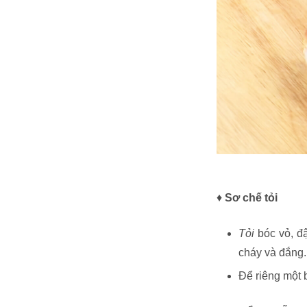
♦
Sơ chế tỏi
Tỏi
bóc vỏ, đậ
cháy và đắng.
Để riêng một b