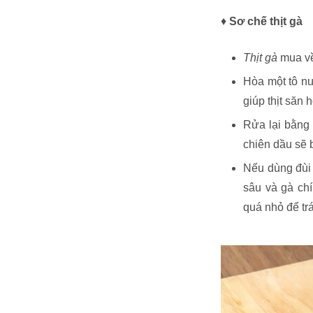
♦
Sơ chế thịt gà
Thịt gà
mua về
Hòa một tô n
giúp thịt săn 
Rửa lại bằng 
chiên dầu sẽ 
Nếu dùng đùi 
sâu và gà ch
quá nhỏ để trá