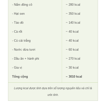
- Nấm đông cô
~ 280 kcal
- Hạt sen
~ 350 kcal
- Táo đỏ
~ 140 kcal
- Cà rốt
~ 40 kcal
- Củ cải trắng
~ 40 kcal
- Nước dừa tươi
~ 60 kcal
- Dầu ăn + hành phi
~ 270 kcal
- Gia vị
~ 30 kcal
Tổng cộng
~ 3010 kcal
Lượng kcal được tính dựa trên số lượng nguyên liệu và chỉ là
ước tính.