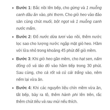
Bước 1:
Bắc nồi lên bếp, cho
gừng
và
1 muỗng
canh dầu ăn
vào, phi thơm. Cho
giò heo
vào đảo
săn cùng chút
muối, bột ngọt và 1 muỗng canh
nước mắm
.
Bước 2:
Đổ
nước dừa tươi
vào nồi, thêm nước
lọc sao cho lượng nước ngập mặt giò heo. Hầm
với lửa nhỏ trong khoảng 45 phút để giò mềm.
Bước 3:
Khi
giò heo
gần mềm, cho
hạt sen, nấm
đông cô và táo đỏ
vào hầm tiếp trong 30 phút.
Sau cùng, cho
cà rốt và củ cải trắng
vào, nêm
nếm lại vừa ăn.
Bước 4:
Khi các nguyên liệu chín mềm vừa ăn,
tắt bếp, bày ra tô, thêm
hành phi
lên trên, rắc
thêm chút
tiêu và rau mùi
nếu thích.