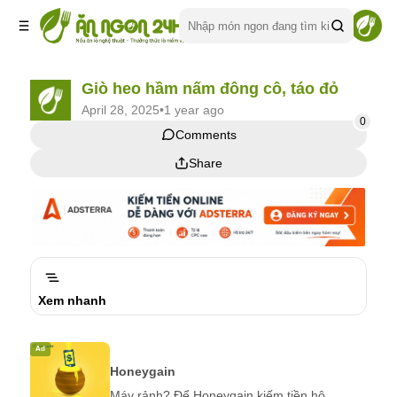
Giò heo hầm nấm đông cô, táo đỏ
April 28, 2025
•
1 year ago
0
Comments
Comments
Share
Share
Xem nhanh
Ad
Honeygain
Máy rảnh? Để Honeygain kiếm tiền hộ