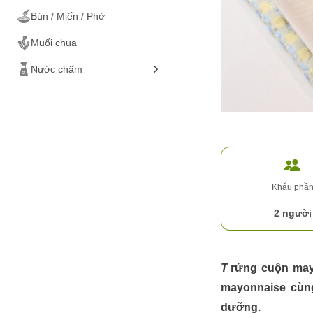
Bún / Miến / Phở
Các loại rau
Thịt vịt
Muối chua
Ốc
Nước chấm
Ếch
Cá
Hải sản
Tôm
Đồ chiên / nướng
Mực / Bạch tuộc
Đồ luộc
Gỏi / salad
Khẩu phầ
Ăn vặt
2 người
Đồ cuốn
Trứng cuộn ma
mayonnaise cùng
dưỡng.