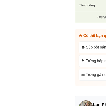
Tổng cộng
Lượng 
🔥 Có thể bạn 
🥣 Súp bột bán
🥦 Trứng hấp r
🥒 Trứng gà no
Lan P