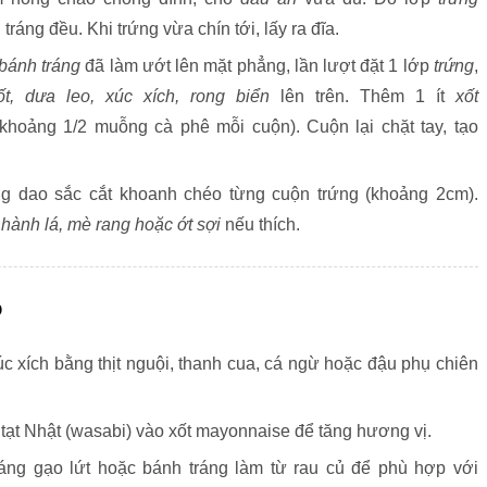
tráng đều. Khi trứng vừa chín tới, lấy ra đĩa.
bánh tráng
đã làm ướt lên mặt phẳng, lần lượt đặt 1 lớp
trứng
,
ốt, dưa leo, xúc xích, rong biển
lên trên. Thêm 1 ít
xốt
khoảng 1/2 muỗng cà phê mỗi cuộn). Cuộn lại chặt tay, tạo
 dao sắc cắt khoanh chéo từng cuộn trứng (khoảng 2cm).
m
hành lá, mè rang hoặc ớt sợi
nếu thích.
ỏ
úc xích bằng thịt nguội, thanh cua, cá ngừ hoặc đậu phụ chiên
tạt Nhật (wasabi) vào xốt mayonnaise để tăng hương vị.
áng gạo lứt hoặc bánh tráng làm từ rau củ để phù hợp với