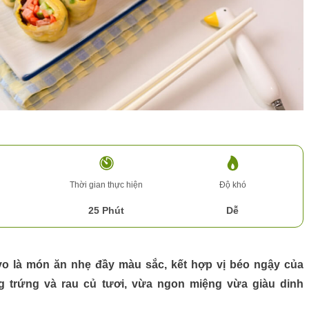
n
Thời gian thực hiện
Độ khó
25 Phút
Dễ
yo
là món ăn nhẹ đầy màu sắc, kết hợp vị béo ngậy của
 trứng và rau củ tươi, vừa ngon miệng vừa giàu dinh