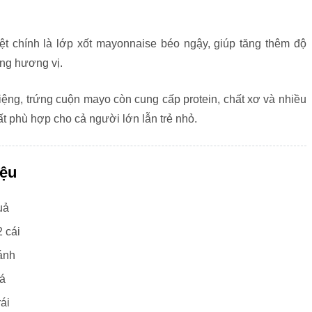
t chính là lớp xốt mayonnaise béo ngậy, giúp tăng thêm độ
ng hương vị.
ệng, trứng cuộn mayo còn cung cấp protein, chất xơ và nhiều
rất phù hợp cho cả người lớn lẫn trẻ nhỏ.
iệu
uả
2 cái
ánh
lá
rái