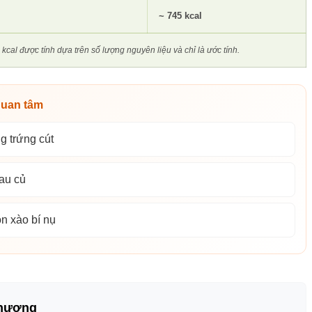
~ 745 kcal
kcal được tính dựa trên số lượng nguyên liệu và chỉ là ước tính.
quan tâm
g trứng cút
au củ
n xào bí nụ
hương