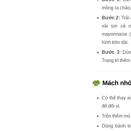
mỏng ra chảo, 
Bước 2:
Trải
vài sợi
cà r
mayonnaise
(
hình tròn dài.
Bước 3:
Dùng
Trang trí thê
Mách nh
Có thể thay x
để đổi vị.
Trộn thêm mù 
Dùng bánh tr