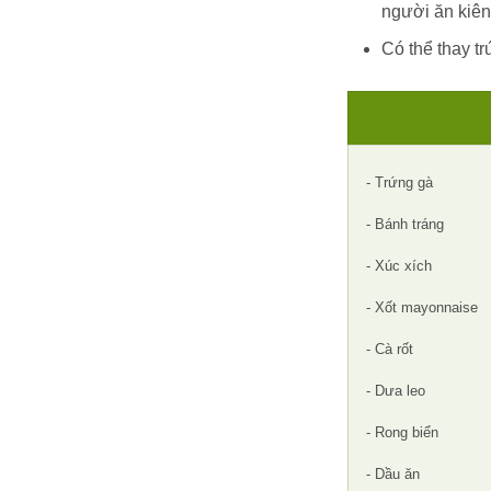
người ăn kiên
Có thể thay t
- Trứng gà
- Bánh tráng
- Xúc xích
- Xốt mayonnaise
- Cà rốt
- Dưa leo
- Rong biển
- Dầu ăn