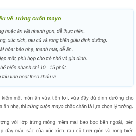
iểu về Trứng cuốn mayo
g hoặc ăn vặt nhanh gọn, dễ thực hiện.
ng, xúc xích, rau củ và rong biển giàu dinh dưỡng.
ài hòa: béo nhẹ, thanh mát, dễ ăn.
đẹp mắt, phù hợp cho trẻ nhỏ và gia đình.
hế biến nhanh chỉ 10 - 15 phút.
 tấu linh hoạt theo khẩu vị.
 kiếm một món ăn vừa tiện lợi, vừa đầy đủ dinh dưỡng cho
 ăn nhẹ, thì
trứng cuộn mayo
chắc chắn là lựa chọn lý tưởng.
ượng với lớp trứng mỏng mềm mại bao bọc bên ngoài, bên
ợp đầy màu sắc của xúc xích, rau củ tươi giòn và rong biển