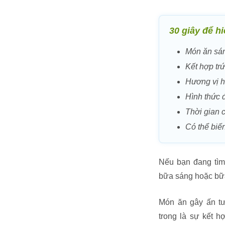
30 giây để h
Món ăn sán
Kết hợp trứ
Hương vị h
Hình thức 
Thời gian c
Có thể biến
Nếu bạn đang tìm
bữa sáng hoặc bữa
Món ăn gây ấn t
trong là sự kết h