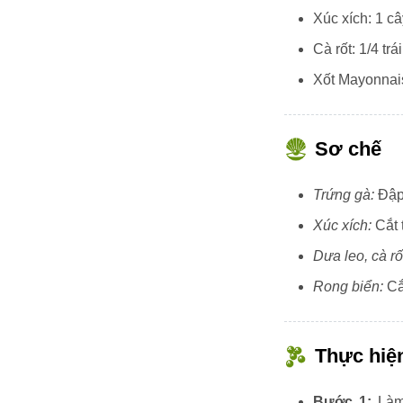
Xúc xích: 1 c
Cà rốt: 1/4 trái
Xốt Mayonnai
Sơ chế
Trứng gà:
Đập 
Xúc xích:
Cắt 
Dưa leo, cà rố
Rong biển:
Cắ
Thực hiệ
Bước 1:
Làm