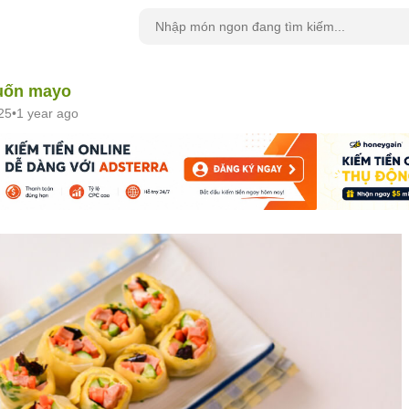
uốn mayo
25
•
1 year ago