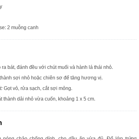
ây
se: 2 muỗng canh
ra bát, đánh đều với chút muối và hành lá thái nhỏ.
thành sợi nhỏ hoặc chiên sơ để tăng hương vị.
t:
Gọt vỏ, rửa sạch, cắt sợi mỏng.
t thành dải nhỏ vừa cuốn, khoảng 1 x 5 cm.
n
 nóng chảo chống dính, cho
dầu ăn
vừa đủ. Đổ lớp
trứng