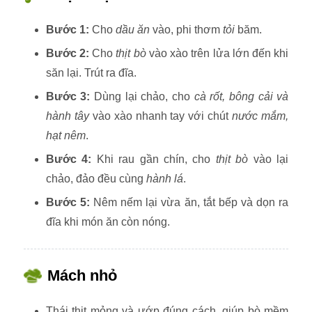
Bước 1:
Cho
dầu ăn
vào, phi thơm
tỏi
băm.
Bước 2:
Cho
thịt bò
vào xào trên lửa lớn đến khi
săn lại. Trút ra đĩa.
Bước 3:
Dùng lại chảo, cho
cà rốt, bông cải và
hành tây
vào xào nhanh tay với chút
nước mắm,
hạt nêm
.
Bước 4:
Khi rau gần chín, cho
thịt bò
vào lại
chảo, đảo đều cùng
hành lá
.
Bước 5:
Nêm nếm lại vừa ăn, tắt bếp và dọn ra
đĩa khi món ăn còn nóng.
Mách nhỏ
Thái thịt mỏng và ướp đúng cách, giúp bò mềm