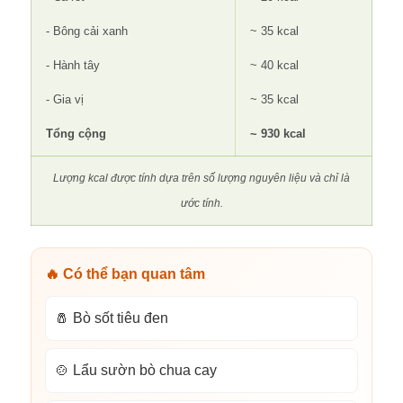
- Bông cải xanh
~ 35 kcal
- Hành tây
~ 40 kcal
- Gia vị
~ 35 kcal
Tổng cộng
~ 930 kcal
Lượng kcal được tính dựa trên số lượng nguyên liệu và chỉ là
ước tính.
🔥 Có thể bạn quan tâm
🧂 Bò sốt tiêu đen
🍲 Lẩu sườn bò chua cay