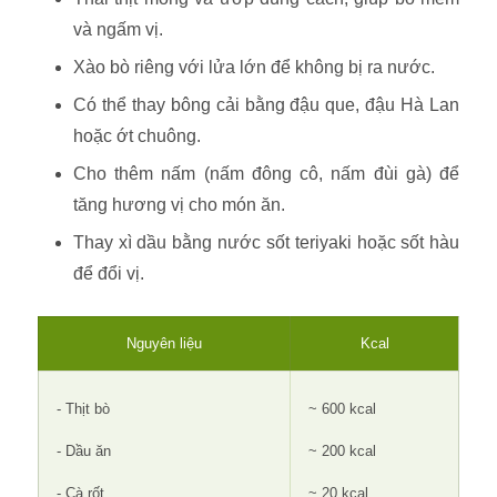
và ngấm vị.
Xào bò riêng với lửa lớn để không bị ra nước.
Có thể thay bông cải bằng đậu que, đậu Hà Lan
hoặc ớt chuông.
Cho thêm nấm (nấm đông cô, nấm đùi gà) để
tăng hương vị cho món ăn.
Thay xì dầu bằng nước sốt teriyaki hoặc sốt hàu
để đổi vị.
Nguyên liệu
Kcal
- Thịt bò
~ 600 kcal
- Dầu ăn
~ 200 kcal
- Cà rốt
~ 20 kcal