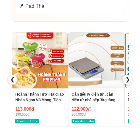
🍤 Pad Thái
❮
❯
Hoành Thánh Tươi Haidilao
Cân tiểu ly điện tử , cân
Set 10
Nhân Ngon Vỏ Mỏng, Tiện
điện tử nhà bếp 3kg tặng
Nồi Ch
Lợi Dễ Mang Theo
kèm khay đựng đồ và 2
Dalato
113.000đ
122.000đ
15.00
viên pin AAA New
Đựng 
190.000đ
200.000đ
20.000
18cm 
Freeship Extra
Freeship Extra
Freeshi