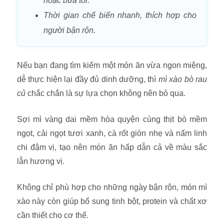
hoặc bữa tối.
Thời gian chế biến nhanh, thích hợp cho
người bận rộn.
Nếu bạn đang tìm kiếm một món ăn vừa ngon miệng,
dễ thực hiện lại đầy đủ dinh dưỡng, thì
mì xào bò rau
củ
chắc chắn là sự lựa chọn không nên bỏ qua.
Sợi mì vàng dai mềm hòa quyện cùng thịt bò mềm
ngọt, cải ngọt tươi xanh, cà rốt giòn nhẹ và nấm linh
chi đậm vị, tạo nên món ăn hấp dẫn cả về màu sắc
lẫn hương vị.
Không chỉ phù hợp cho những ngày bận rộn, món mì
xào này còn giúp bổ sung tinh bột, protein và chất xơ
cần thiết cho cơ thể.