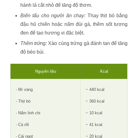
hành lá cắt nhỏ để tăng độ thơm.
Biến tấu cho người ăn chay:
Thay thịt bò bằng
đậu hũ chiên hoặc nấm đùi gà, thêm sốt tương
đen để tạo hương vị đặc biệt.
Thêm trứng:
Xào cùng trứng gà đánh tan để tăng
độ béo bùi.
Nguyên liệu
Kcal
- Mì vàng
~ 440 kcal
- Thịt bò
~ 360 kcal
- Nấm linh chi
~ 10 kcal
- Cà rốt
~ 41 kcal
- Cải ngọt
~ 20 kcal