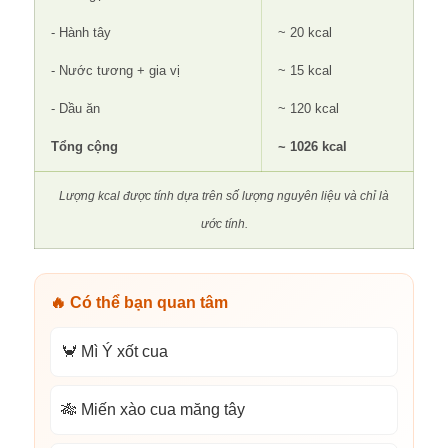
- Hành tây
~ 20 kcal
- Nước tương + gia vị
~ 15 kcal
- Dầu ăn
~ 120 kcal
Tổng cộng
~ 1026 kcal
Lượng kcal được tính dựa trên số lượng nguyên liệu và chỉ là
ước tính.
🔥 Có thể bạn quan tâm
🦀 Mì Ý xốt cua
🎋 Miến xào cua măng tây